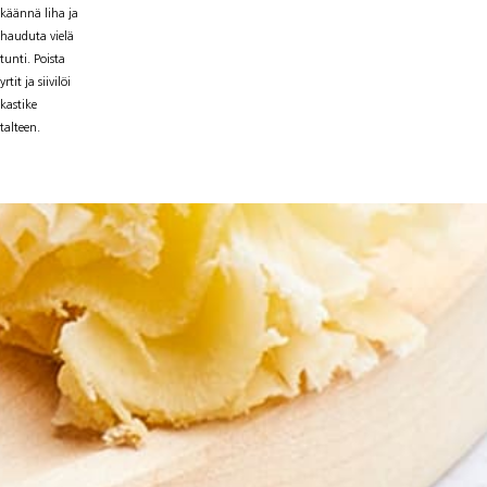
käännä liha ja
hauduta vielä
tunti. Poista
yrtit ja siivilöi
kastike
talteen.